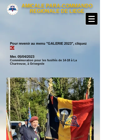
AMICALE PARA-COMMANDO
REGIONALE DE LIEGE
Pour revenir au menu "GALERIE 2023
", cliquez
ICI
Mer. 05
/04/2023
Commémoratio
n pour les fusillés de 14-18 à La
Chartreuse, à Grivegnée