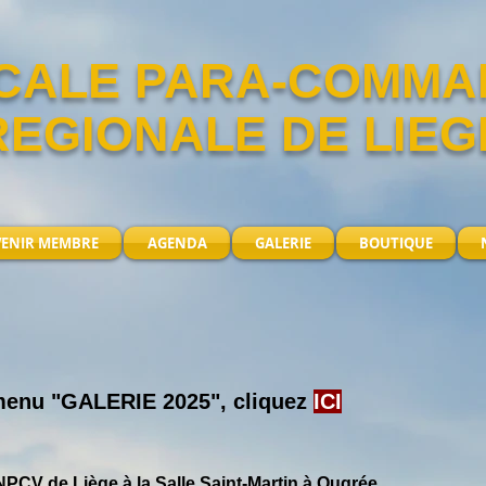
CALE PARA-COMM
REGIONALE DE LIEG
VENIR MEMBRE
AGENDA
GALERIE
BOUTIQUE
 menu "GALERIE 2025
", cliquez
ICI
NPCV de Liège à la Salle Saint-Martin à Ougrée