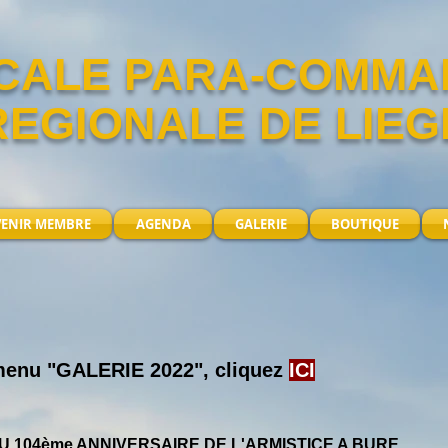
CALE PARA-COMM
REGIONALE DE LIEG
VENIR MEMBRE
AGENDA
GALERIE
BOUTIQUE
 menu "GALERIE 2022", cliquez
ICI
 104ème ANNIVERSAIRE DE L'ARMISTICE A BURE