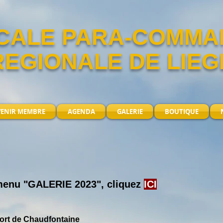
CALE PARA-COMM
REGIONALE DE LIEG
VENIR MEMBRE
AGENDA
GALERIE
BOUTIQUE
 menu "GALERIE 2023
", cliquez
ICI
rt de Chaudfontaine