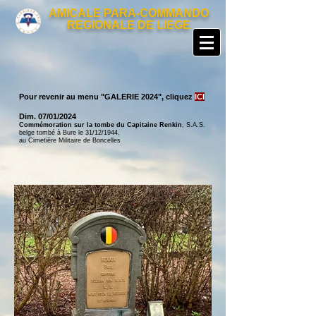
AMICALE PARA-COMMANDO
REGIONALE DE LIEGE
Pour revenir au menu "GALERIE 2024
", cliquez
ICI
Dim. 07
/01/2024
Commémoration sur la tombe du Capitaine Renkin
, S.A.S.
belge tombé à Bure le 31/12/1944,
au Cimetière Militaire de Boncelles